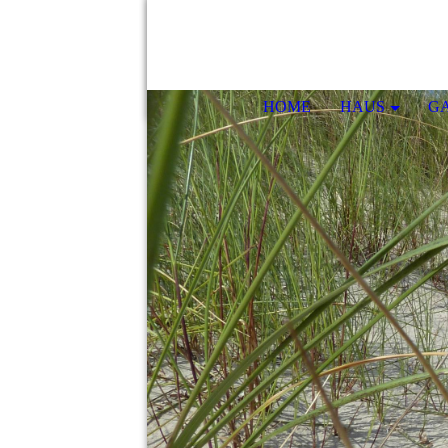
HOME
HAUS
G