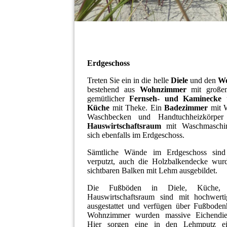
Erdgeschoss
Treten Sie ein in die helle
Diele
und den
Wo
bestehend aus
Wohnzimmer
mit groß
gemütlicher
Fernseh- und Kaminecke
u
Küche
mit Theke. Ein
Badezimmer
mit 
Waschbecken und Handtuchheizkörper
Hauswirtschaftsraum
mit Waschmaschin
sich ebenfalls im Erdgeschoss.
Sämtliche Wände im Erdgeschoss sin
verputzt, auch die Holzbalkendecke wur
sichtbaren Balken mit Lehm ausgebildet.
Die Fußböden in Diele, Küche
Hauswirtschaftsraum sind mit hochwerti
ausgestattet und verfügen über Fußboden
Wohnzimmer wurden massive Eichendiel
Hier sorgen eine in den Lehmputz ein