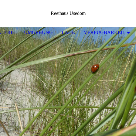
Reethaus Usedom
ALERIE
UMGEBUNG
LAGE
VERFÜGBARKEIT