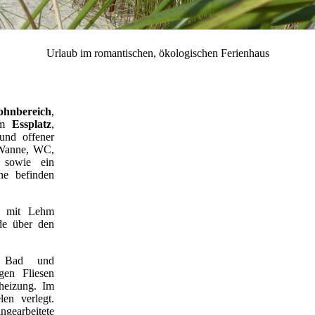
Urlaub im romantischen, ökologischen Ferienhaus
hnbereich
,
em
Essplatz
,
nd offener
Wanne, WC,
 sowie ein
e befinden
d mit Lehm
de über den
, Bad und
gen Fliesen
heizung. Im
en verlegt.
gearbeitete